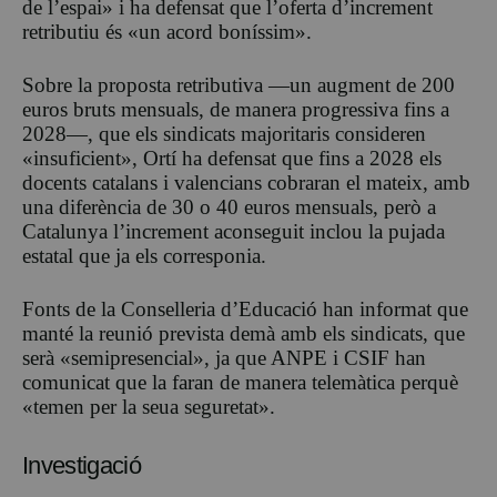
de l’espai» i ha defensat que l’oferta d’increment
retributiu és «un acord boníssim».
Sobre la proposta retributiva —un augment de 200
euros bruts mensuals, de manera progressiva fins a
2028—, que els sindicats majoritaris consideren
«insuficient», Ortí ha defensat que fins a 2028 els
docents catalans i valencians cobraran el mateix, amb
una diferència de 30 o 40 euros mensuals, però a
Catalunya l’increment aconseguit inclou la pujada
estatal que ja els corresponia.
Fonts de la Conselleria d’Educació han informat que
manté la reunió prevista demà amb els sindicats, que
serà «semipresencial», ja que ANPE i CSIF han
comunicat que la faran de manera telemàtica perquè
«temen per la seua seguretat».
Investigació