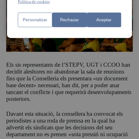
Política de cookies
Personalizar
Rechazar
Aceptar
Els sis representants de l’STEPV, UGT i CCOO han
decidit aleshores no abandonar la sala de reunions
fins que la Conselleria els presentara «un document
base decent» necessari, han dit, per a poder anar
tancant el conflicte i que requerirà desenvolupaments
posteriors.
Davant esta situació, la consellera ha convocat els
periodistes a una roda de premsa en la qual ha
advertit els sindicats que les decisions del seu
departament no es prenen «sota pressió ni ocupació