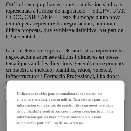
Ortí i el seu equip havien convocat els cinc sindicats
representats a la mesa de negociació —STEPV, UGT,
CCOO, CSIF i ANPE— este diumenge a una nova
reunió per a reprendre les negociacions, amb una
última proposta, que semblava definitiva, per part de
la Generalitat.
La consellera ha emplaçat els sindicats a reprendre les
negociacions entre este dilluns i dimecres en meses
temàtiques amb les direccions generals corresponents
en matèria d’inclusió, plantilles, ràtios, valencià,
infraestructures i Formació Professional, i ha donat
per tancada la pujada salarial pactada amb CSIF i
ANPE.
Utilizamos cookies para personalizar el contenido, los
anuncios y analizar nuestro tráfico. También compartimos
información sobre su uso de nuestro sitio con nuestros socios
de publicidad y análisis, quienes pueden combinarla con otra
información que les haya proporcionado o que hayan
recopilado a partir del uso de sus servicios.