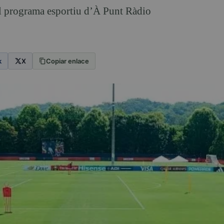
 el programa esportiu d’À Punt Ràdio
k
X
Copiar enlace