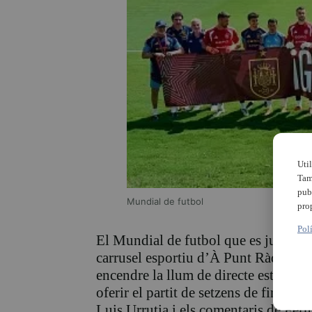
Uti
Tam
pub
Mundial de futbol
pro
Pol
El Mundial de futbol que es juga als
carrusel esportiu d’À Punt Ràdio. L
encendre la llum de directe este dijou
oferir el partit de setzens de final e
Luis Urrutia i els comentaris de Fern