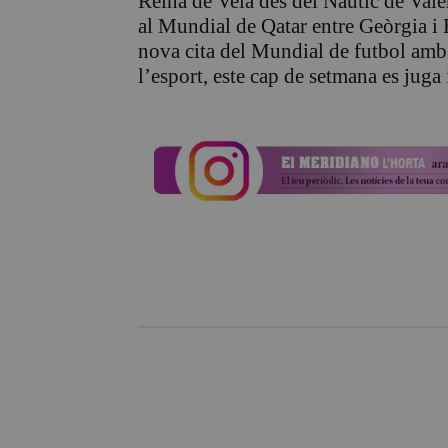
Reina de Vela des del Nàutic de Valèn
al Mundial de Qatar entre Geòrgia i
nova cita del Mundial de futbol amb e
l’esport, este cap de setmana es juga 