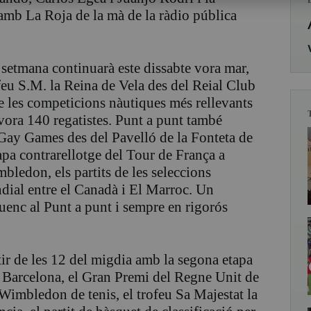
amb La Roja de la mà de la ràdio pública
setmana continuarà este dissabte vora mar,
feu S.M. la Reina de Vela des del Reial Club
e les competicions nàutiques més rellevants
vora 140 regatistes. Punt a punt també
 Gay Games des del Pavelló de la Fonteta de
apa contrarellotge del Tour de França a
bledon, els partits de les seleccions
ndial entre el Canadà i El Marroc. Un
iuenc al Punt a punt i sempre en rigorós
ir de les 12 del migdia amb la segona etapa
i Barcelona, el Gran Premi del Regne Unit de
 Wimbledon de tenis, el trofeu Sa Majestat la