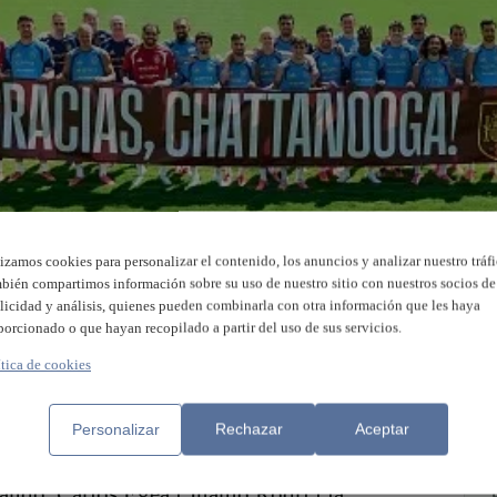
lizamos cookies para personalizar el contenido, los anuncios y analizar nuestro tráfi
bién compartimos información sobre su uso de nuestro sitio con nuestros socios de
licidad y análisis, quienes pueden combinarla con otra información que les haya
porcionado o que hayan recopilado a partir del uso de sus servicios.
ítica de cookies
 Estats Units, Mèxic i Canadà també ho fa al
’equip del programa Punt a punt torna a
Personalizar
Rechazar
Aceptar
s, des de les 8 i mitja de la vesprada per a
ntre Espanya i Àustria. Amb la narració de
ando, Carlos Egea i Juanjo Rodri i la