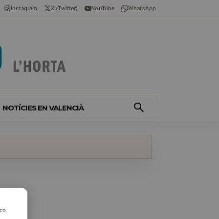
Instagram
X (Twitter)
YouTube
WhatsApp
NOTÍCIES EN VALENCIÀ
co.