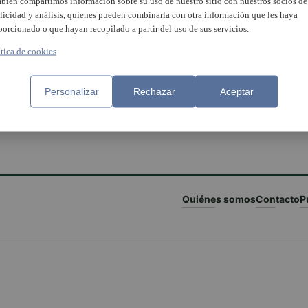
bién compartimos información sobre su uso de nuestro sitio con nuestros socios de
licidad y análisis, quienes pueden combinarla con otra información que les haya
porcionado o que hayan recopilado a partir del uso de sus servicios.
ítica de cookies
Personalizar
Rechazar
Aceptar
Quiénes somos
Contacto
P