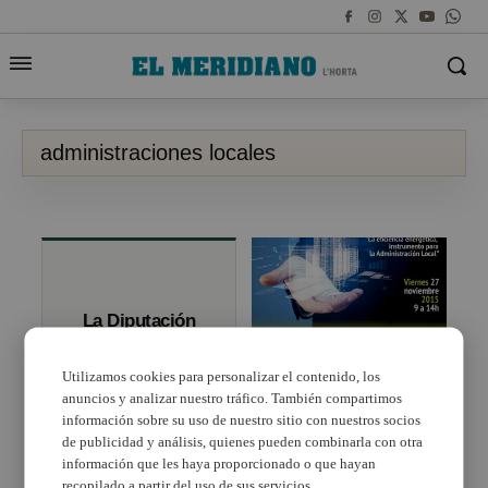
administraciones locales
La Diputación
forma en materia
de género a los
responsables de
Utilizamos cookies para personalizar el contenido, los
las
anuncios y analizar nuestro tráfico. También compartimos
Unas jornadas de
administraciones
Fulton tratarán el tema
información sobre su uso de nuestro sitio con nuestros socios
locales
de la eficiencia
de publicidad y análisis, quienes pueden combinarla con otra
energética en las
información que les haya proporcionado o que hayan
administraciones
recopilado a partir del uso de sus servicios.