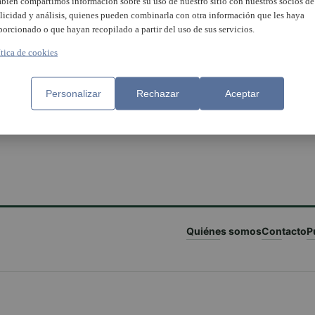
bién compartimos información sobre su uso de nuestro sitio con nuestros socios de
licidad y análisis, quienes pueden combinarla con otra información que les haya
porcionado o que hayan recopilado a partir del uso de sus servicios.
ítica de cookies
Personalizar
Rechazar
Aceptar
Quiénes somos
Contacto
P