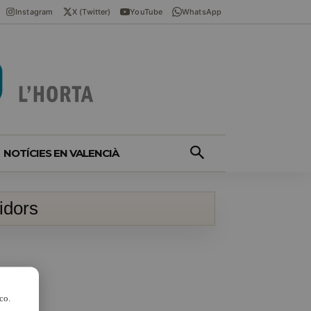
Instagram
X (Twitter)
YouTube
WhatsApp
NOTÍCIES EN VALENCIÀ
idors
co.