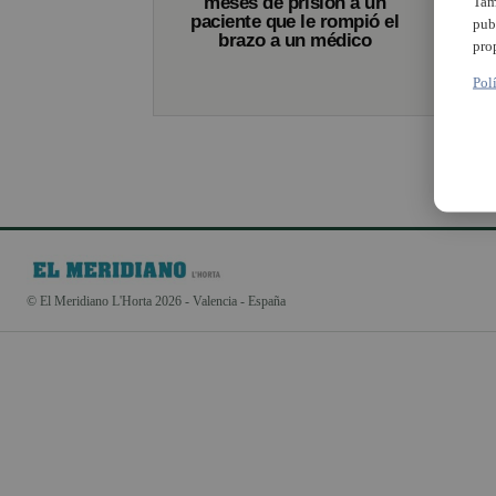
meses de prisión a un
Tam
paciente que le rompió el
pub
brazo a un médico
pro
Pol
© El Meridiano L'Horta 2026 - Valencia - España