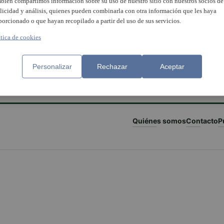
bién compartimos información sobre su uso de nuestro sitio con nuestros socios de
licidad y análisis, quienes pueden combinarla con otra información que les haya
porcionado o que hayan recopilado a partir del uso de sus servicios.
ítica de cookies
Personalizar
Rechazar
Aceptar
Quiénes somos
Contacto
P