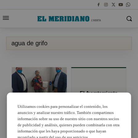
agua de grifo
El Ayuntamiento
de València
fomenta el
Utilizamos cookies para personalizar el contenido, los
consumo del
anuncios y analizar nuestro tráfico. También compartimos
La Pobla de Farnals
agua del grifo
llança una campanya
información sobre su uso de nuestro sitio con nuestros socios
per a promoure el
de publicidad y análisis, quienes pueden combinarla con otra
consum d’aigua de
información que les haya proporcionado o que hayan
l’aixeta
recopilado a partir del uso de sus servicios.