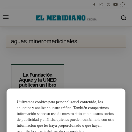
aguas mineromedicinales
La Fundación
Aquae y la UNED
publican un libro
sobre aguas
mineromedicinales
y termas
Utilizamos cookies para personalizar el contenido, los
curativas de la
anuncios y analizar nuestro tráfico. También compartimos
península ibérica
información sobre su uso de nuestro sitio con nuestros socios
de publicidad y análisis, quienes pueden combinarla con otra
información que les haya proporcionado o que hayan
recopilado a partir del uso de sus servicios.