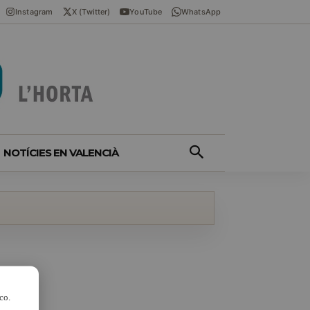
Instagram
X (Twitter)
YouTube
WhatsApp
NOTÍCIES EN VALENCIÀ
co.