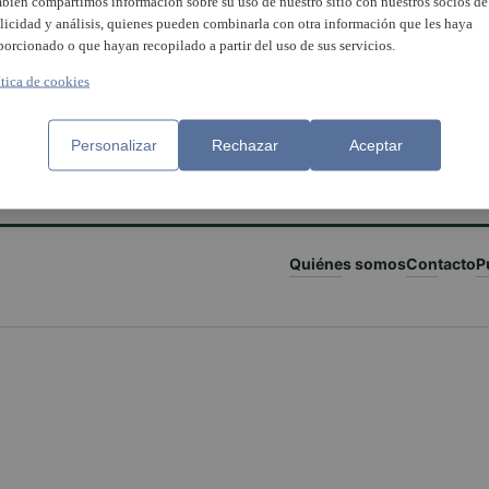
bién compartimos información sobre su uso de nuestro sitio con nuestros socios de
licidad y análisis, quienes pueden combinarla con otra información que les haya
porcionado o que hayan recopilado a partir del uso de sus servicios.
ítica de cookies
Personalizar
Rechazar
Aceptar
Quiénes somos
Contacto
P