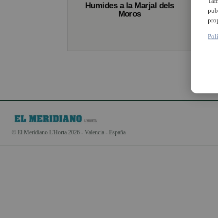
Tam
Humides a la Marjal dels
pub
Moros
pro
Pol
© El Meridiano L'Horta 2026 - Valencia - España