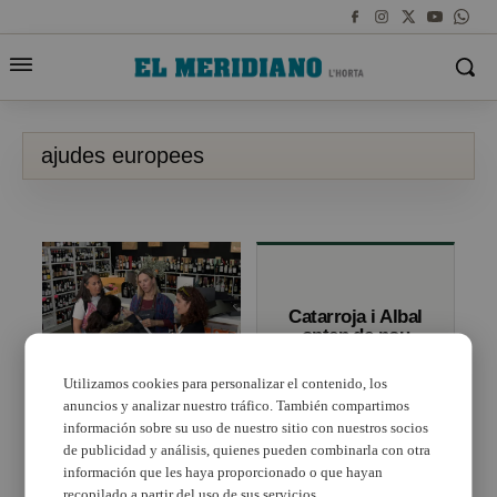
ajudes europees
Catarroja i Albal
opten de nou
conjuntament a
les ajudes
Utilizamos cookies para personalizar el contenido, los
europees de
anuncios y analizar nuestro tráfico. También compartimos
Paiporta informa als
l’estratègia DUSI
comerços sobre ajudes
información sobre su uso de nuestro sitio con nuestros socios
europees per a la
de publicidad y análisis, quienes pueden combinarla con otra
digitalització
información que les haya proporcionado o que hayan
recopilado a partir del uso de sus servicios.