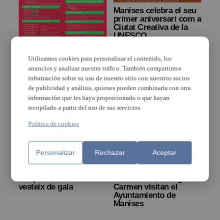
Manises celebra el seu
primer aniversari com a
Ciutat Creativa de la
UNESCO
Utilizamos cookies para personalizar el contenido, los
Esta és la programació
anuncios y analizar nuestro tráfico. También compartimos
de l’Ajuntament de
información sobre su uso de nuestro sitio con nuestros socios
Manises per als Nadals
de publicidad y análisis, quienes pueden combinarla con otra
información que les haya proporcionado o que hayan
recopilado a partir del uso de sus servicios.
Política de cookies
Personalizar
Rechazar
Aceptar
L’esport de Manises es
Alumnos del colegio El
vesteix de gala
Carmen visitan el
Ayuntamiento de
Manises