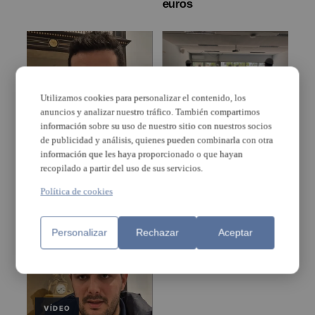
euros
Utilizamos cookies para personalizar el contenido, los
anuncios y analizar nuestro tráfico. También compartimos
información sobre su uso de nuestro sitio con nuestros socios
Las obras de
de publicidad y análisis, quienes pueden combinarla con otra
José Miguel Ferris:
rehabilitación del IES
“Una nova catàstrofe
información que les haya proporcionado o que hayan
Albal encaran la recta
d’esta magnitud podria
recopilado a partir del uso de sus servicios.
final
tindre conseqüències
molt negatives per a
Política de cookies
tota la comarca”
Personalizar
Rechazar
Aceptar
VÍDEO