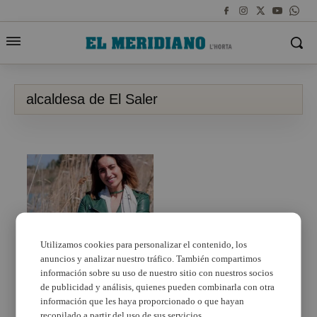
alcaldesa de El Saler
Utilizamos cookies para personalizar el contenido, los
anuncios y analizar nuestro tráfico. También compartimos
La alcaldesa de el Saler
dimite por diferencias
información sobre su uso de nuestro sitio con nuestros socios
con su partido
de publicidad y análisis, quienes pueden combinarla con otra
información que les haya proporcionado o que hayan
recopilado a partir del uso de sus servicios.