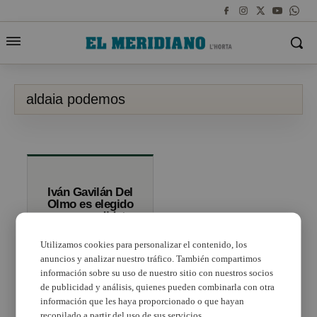
aldaia podemos
Iván Gavilán Del
Olmo es elegido
como candidato
a la alcaldía de
Aldaia por
Utilizamos cookies para personalizar el contenido, los
Podem Aldaia.
anuncios y analizar nuestro tráfico. También compartimos
información sobre su uso de nuestro sitio con nuestros socios
de publicidad y análisis, quienes pueden combinarla con otra
información que les haya proporcionado o que hayan
recopilado a partir del uso de sus servicios.