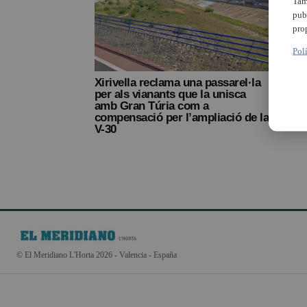
Tam
pub
pro
Pol
Xirivella reclama una passarel·la
per als vianants que la unisca
amb Gran Túria com a
compensació per l’ampliació de la
V-30
© El Meridiano L'Horta 2026 - Valencia - España