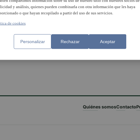
bién compartimos información sobre su uso de nuestro sitio con nuestros socios de
licidad y análisis, quienes pueden combinarla con otra información que les haya
porcionado o que hayan recopilado a partir del uso de sus servicios.
ítica de cookies
Personalizar
Rechazar
Aceptar
Quiénes somos
Contacto
P