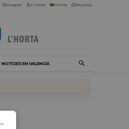
Instagram
X (Twitter)
YouTube
WhatsApp
NOTÍCIES EN VALENCIÀ
co.