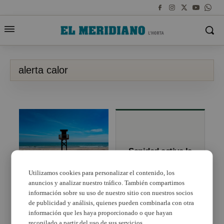
alerta calor
Sanidad activa la
alerta por calor
en diez
Utilizamos cookies para personalizar el contenido, los
comarcas de la
anuncios y analizar nuestro tráfico. También compartimos
La Agencia Estatal de
Comunitat
Meteorología advierte
información sobre su uso de nuestro sitio con nuestros socios
«calor extremo y
de publicidad y análisis, quienes pueden combinarla con otra
máximas de 40 grados»
información que les haya proporcionado o que hayan
el fin de semana
recopilado a partir del uso de sus servicios.