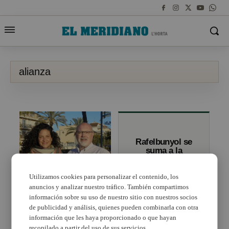
alianza
Rafelbunyol se
suma a la
Alianza de
Ciudades para el
Desarrollo
Utilizamos cookies para personalizar el contenido, los
Sostenible
anuncios y analizar nuestro tráfico. También compartimos
Esquerra Unida y
Podem confirman su
información sobre su uso de nuestro sitio con nuestros socios
alianza en Museros
de publicidad y análisis, quienes pueden combinarla con otra
información que les haya proporcionado o que hayan
recopilado a partir del uso de sus servicios.