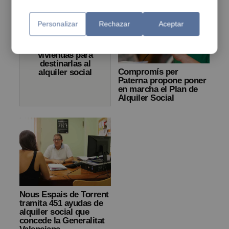
Personalizar
Rechazar
Aceptar
El Ayuntamiento
de Manises
comprará
viviendas para
destinarlas al
Compromís per
alquiler social
Paterna propone poner
en marcha el Plan de
Alquiler Social
Nous Espais de Torrent
tramita 451 ayudas de
alquiler social que
concede la Generalitat