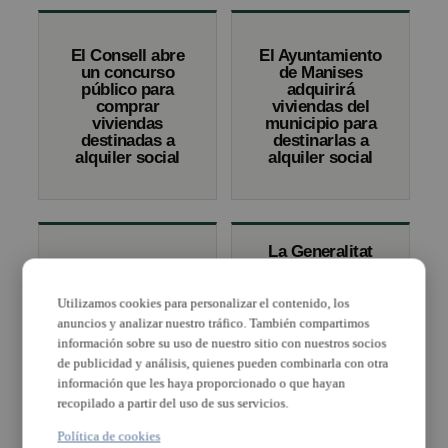
El Consell abre
El Ayuntamiento
un concurso
de Manises
público para
adquirirá
comprar
viviendas del
viviendas
municipio para
destinadas a
destinarlas a
alquiler social
alquiler social
La Generalitat
cede en alquiler
La Generalitat
social dos
cede en alquiler
viviendas en
Utilizamos cookies para personalizar el contenido, los
social dos
Alboraia tras
anuncios y analizar nuestro tráfico. También compartimos
viviendas
ocho años sin
información sobre su uso de nuestro sitio con nuestros socios
públicas en
adjudicaciones
Massamagrell
de publicidad y análisis, quienes pueden combinarla con otra
en esta
información que les haya proporcionado o que hayan
población
recopilado a partir del uso de sus servicios.
Política de cookies