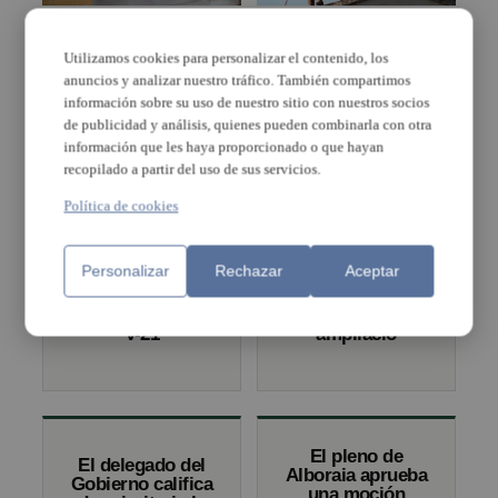
Sanidad reforma y
Per l’Horta convoca
amplía la superficie del
concentraciones en la
Utilizamos cookies para personalizar el contenido, los
centro de salud
comisaria de Moncada
integrado de Catarroja
y en la Plaza de la
anuncios y analizar nuestro tráfico. También compartimos
un 72 % con un
Almoina
información sobre su uso de nuestro sitio con nuestros socios
presupuesto de 5,8
de publicidad y análisis, quienes pueden combinarla con otra
millones de euros
información que les haya proporcionado o que hayan
recopilado a partir del uso de sus servicios.
Política de cookies
Desalojan a una
L’Ajuntament de
decena de
Foios compra la
Personalizar
Rechazar
Aceptar
acampados para
casa contigua
poder vaciar
per a una
alquería junto a
pròxima
V-21
ampliació
El pleno de
El delegado del
Alboraia aprueba
Gobierno califica
una moción