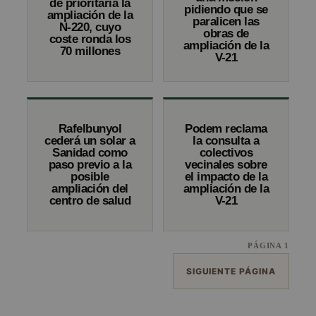
de prioritaria la
pidiendo que se
ampliación de la
paralicen las
N-220, cuyo
obras de
coste ronda los
ampliación de la
70 millones
V-21
Rafelbunyol
Podem reclama
cederá un solar a
la consulta a
Sanidad como
colectivos
paso previo a la
vecinales sobre
posible
el impacto de la
ampliación del
ampliación de la
centro de salud
V-21
PÁGINA 1
SIGUIENTE PÁGINA