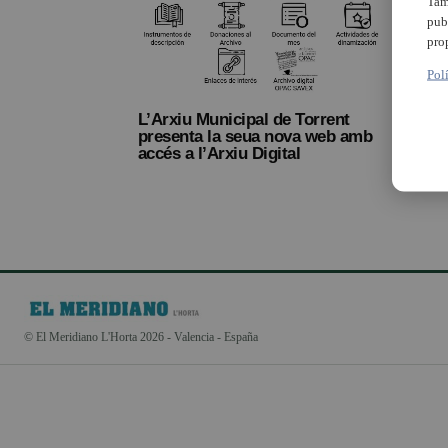
Tam
pub
pro
Pol
L’Arxiu Municipal de Torrent
presenta la seua nova web amb
accés a l’Arxiu Digital
© El Meridiano L'Horta 2026 - Valencia - España