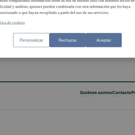
bién compartimos información sobre su uso de nuestro sitio con nuestros socios de
licidad y análisis, quienes pueden combinarla con otra información que les haya
porcionado o que hayan recopilado a partir del uso de sus servicios.
ítica de cookies
Personalizar
Rechazar
Aceptar
Quiénes somos
Contacto
P