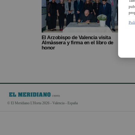
Tam
pub
pro
a
Pol
El Arzobispo de Valencia visita
Almàssera y firma en el libro de
honor
© El Meridiano L'Horta 2026 - Valencia - España