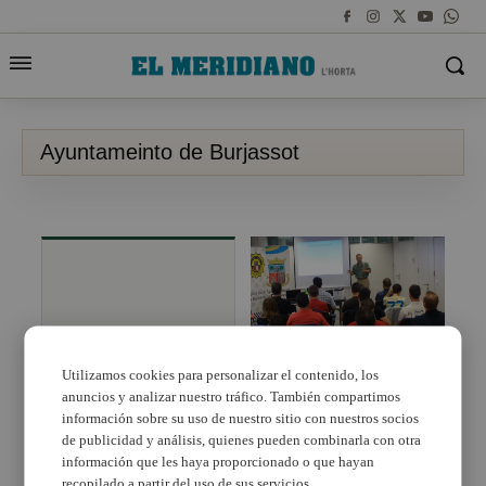
Ayuntameinto de Burjassot
IX Jornadas de
Salud Mental en
Burjassot
Utilizamos cookies para personalizar el contenido, los
anuncios y analizar nuestro tráfico. También compartimos
La Policía Local de
Burjassot da charlas
información sobre su uso de nuestro sitio con nuestros socios
educativas en los
de publicidad y análisis, quienes pueden combinarla con otra
centros escolares
información que les haya proporcionado o que hayan
recopilado a partir del uso de sus servicios.