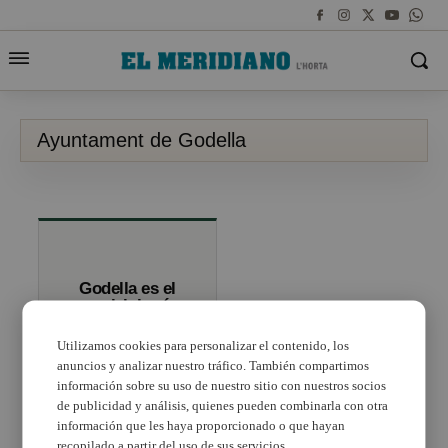
Ayuntament de Godella
Godella es el
municipi més
transparent de la
comarca
Utilizamos cookies para personalizar el contenido, los
anuncios y analizar nuestro tráfico. También compartimos
información sobre su uso de nuestro sitio con nuestros socios
de publicidad y análisis, quienes pueden combinarla con otra
información que les haya proporcionado o que hayan
recopilado a partir del uso de sus servicios.