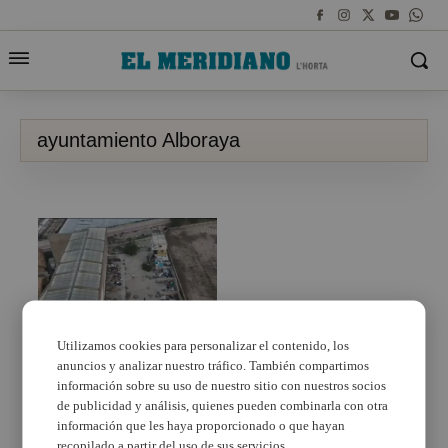
ayuntamiento Alboraya
Utilizamos cookies para personalizar el contenido, los
Operació especial de
anuncios y analizar nuestro tráfico. También compartimos
Guàrdia Civil i Policia
información sobre su uso de nuestro sitio con nuestros socios
d’Alboraia per a
de publicidad y análisis, quienes pueden combinarla con otra
identificar a més d’11
información que les haya proporcionado o que hayan
persones en alqueries
abandonades i Vinival
recopilado a partir del uso de sus servicios.