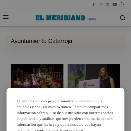
Ayuntamiento Catarroja
Utilizamos cookies para personalizar el contenido, los
anuncios y analizar nuestro tráfico. También compartimos
Catarroja arranca amb
El TAC de Catarroja
la primera setmana de
reprendrà la seua oferta
información sobre su uso de nuestro sitio con nuestros socios
les seues Festes Majors
cultural amb ‘Croma’
de publicidad y análisis, quienes pueden combinarla con otra
información que les haya proporcionado o que hayan
recopilado a partir del uso de sus servicios.