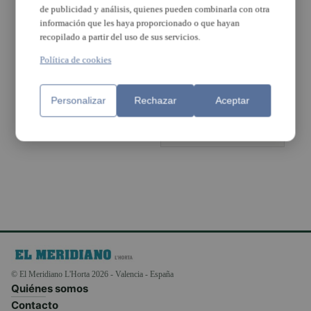
de publicidad y análisis, quienes pueden combinarla con otra
información que les haya proporcionado o que hayan
recopilado a partir del uso de sus servicios.
València
presenta l’Horta
Política de cookies
com a candidata
a patrimoni
agrícola mundial
Personalizar
Rechazar
Aceptar
de la FAO
Los mejores planes
para celebrar el 9
d’Octubre
© El Meridiano L'Horta 2026 - Valencia - España
Quiénes somos
Contacto