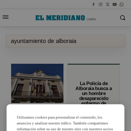
ayuntamiento de alboraia
La Policía de
Alboraia busca a
un hombre
desaparecido
enfermo de
Alboraya estudia bajar
Alzheimer
el IBI y aumentar las
Utilizamos cookies para personalizar el contenido, los
ayudas sociales para
combatir la crisis
anuncios y analizar nuestro tráfico. También compartimos
información sobre su uso de nuestro sitio con nuestros socios