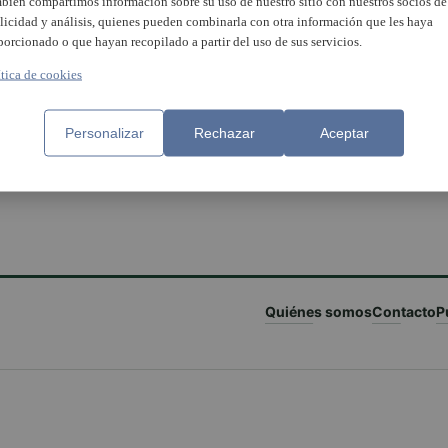
bién compartimos información sobre su uso de nuestro sitio con nuestros socios de
licidad y análisis, quienes pueden combinarla con otra información que les haya
porcionado o que hayan recopilado a partir del uso de sus servicios.
ítica de cookies
Personalizar
Rechazar
Aceptar
Quiénes somos
Contacto
P