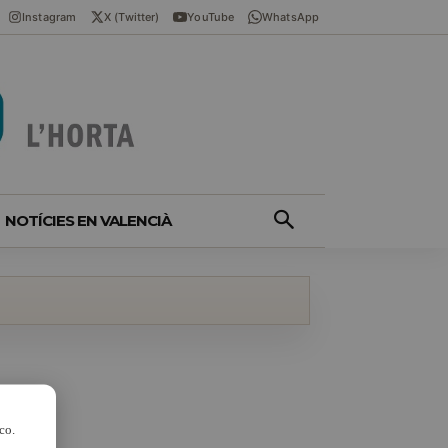
Instagram
X (Twitter)
YouTube
WhatsApp
NOTÍCIES EN VALENCIÀ
co.