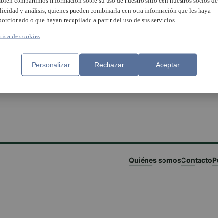
bién compartimos información sobre su uso de nuestro sitio con nuestros socios de
licidad y análisis, quienes pueden combinarla con otra información que les haya
porcionado o que hayan recopilado a partir del uso de sus servicios.
ítica de cookies
Personalizar
Rechazar
Aceptar
Quiénes somos
Contacto
P