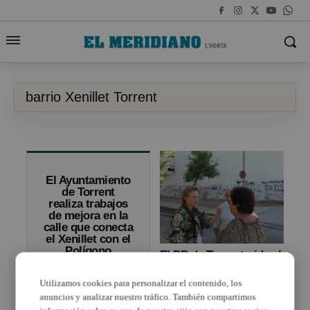
barrio Xenillet Torrent
El Ayuntamiento
de Torrent
realiza trabajos
de mejora en la
calle que conecta
el Xenillet con el
Polígono
El PP de Torrent pide al
Industrial del
Ayuntamiento que
Mas del Jutge
limpie un solar junto a
Utilizamos cookies para personalizar el contenido, los
la calle Jesús
anuncios y analizar nuestro tráfico. También compartimos