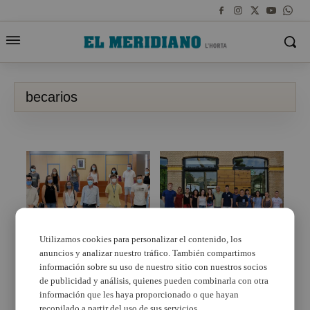
becarios
Utilizamos cookies para personalizar el contenido, los
anuncios y analizar nuestro tráfico. También compartimos
L’Ajuntament
Los becarios de La
d’Alboraia rep a les 14
Dipu te becan ya han
información sobre su uso de nuestro sitio con nuestros socios
persones becades en el
empezado sus
de publicidad y análisis, quienes pueden combinarla con otra
pla Forma’t Alboraia
prácticas
información que les haya proporcionado o que hayan
recopilado a partir del uso de sus servicios.