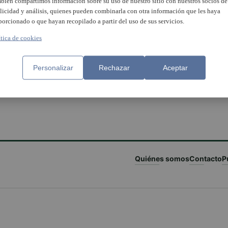
bién compartimos información sobre su uso de nuestro sitio con nuestros socios de
licidad y análisis, quienes pueden combinarla con otra información que les haya
porcionado o que hayan recopilado a partir del uso de sus servicios.
ítica de cookies
Personalizar
Rechazar
Aceptar
Quiénes somos
Contacto
P