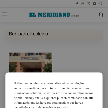
Beniparrell colegio
Familias del CEIP
Utilizamos cookies para personalizar el contenido, los
Blasco Ibáñez de
anuncios y analizar nuestro tráfico. También compartimos
Beniparrell exigen el
información sobre su uso de nuestro sitio con nuestros socios
inicio de la obras de
de publicidad y análisis, quienes pueden combinarla con otra
reparación del centro
afectado por la
información que les haya proporcionado o que hayan
barrancada
recopilado a partir del uso de sus servicios.