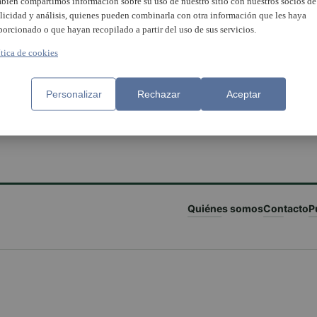
bién compartimos información sobre su uso de nuestro sitio con nuestros socios de
licidad y análisis, quienes pueden combinarla con otra información que les haya
porcionado o que hayan recopilado a partir del uso de sus servicios.
ítica de cookies
Personalizar
Rechazar
Aceptar
Quiénes somos
Contacto
P