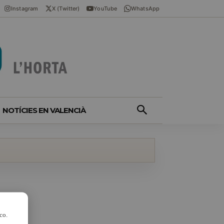
Instagram
X (Twitter)
YouTube
WhatsApp
NOTÍCIES EN VALENCIÀ
co.