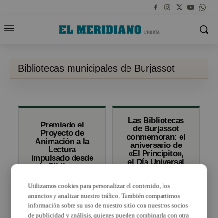
Bibliotecas municipales de Burjassot
Las Bibliotecas
Premiado el
de Burjassot
Proyecto de
conmemoran: el
Animación a la
aniversario de
Lectura
«El Principito»,
impulsado desde
el Día Universal
la Biblioteca
del niño y el Día
Municipal de
del Llibre
Burjassot
Valencià
Utilizamos cookies para personalizar el contenido, los
anuncios y analizar nuestro tráfico. También compartimos
información sobre su uso de nuestro sitio con nuestros socios
de publicidad y análisis, quienes pueden combinarla con otra