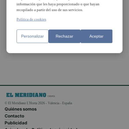
información que les haya proporcionado o que hayan
recopilado a partir del uso de sus servicios.
Las Bibliotecas
de Burjassot
Política de cookies
fomentan la
lectura con
actividades para
los niños
Personalizar
Rechazar
Aceptar
© El Meridiano L'Horta 2026 - Valencia - España
Quiénes somos
Contacto
Publicidad