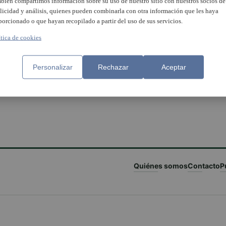
bién compartimos información sobre su uso de nuestro sitio con nuestros socios de
licidad y análisis, quienes pueden combinarla con otra información que les haya
porcionado o que hayan recopilado a partir del uso de sus servicios.
ítica de cookies
ibliotecas Municipales de
Personalizar
Rechazar
Aceptar
ssot proponen un taller de
uber para jóvenes entre 12 y
ños
Quiénes somos
Contacto
P