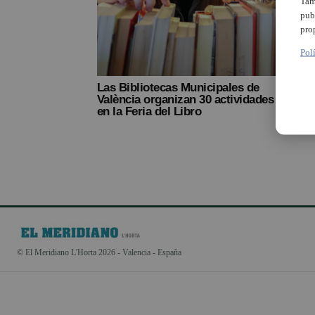
Tam
pub
pro
Pol
Las Bibliotecas Municipales de
Las B
València organizan 30 actividades
Burja
en la Feria del Libro
Bookt
16 a
© El Meridiano L'Horta 2026 - Valencia - España