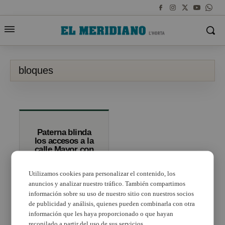
bloques
Paterna blinda
los accesos a la
calle Mayor con
bloques de
hormigón de 700
Utilizamos cookies para personalizar el contenido, los
kilos con motivo
de la Cordà
anuncios y analizar nuestro tráfico. También compartimos
información sobre su uso de nuestro sitio con nuestros socios
de publicidad y análisis, quienes pueden combinarla con otra
información que les haya proporcionado o que hayan
recopilado a partir del uso de sus servicios.