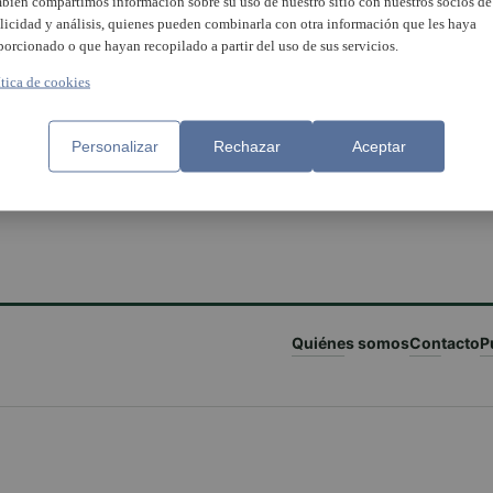
bién compartimos información sobre su uso de nuestro sitio con nuestros socios de
licidad y análisis, quienes pueden combinarla con otra información que les haya
porcionado o que hayan recopilado a partir del uso de sus servicios.
ítica de cookies
Personalizar
Rechazar
Aceptar
Quiénes somos
Contacto
P