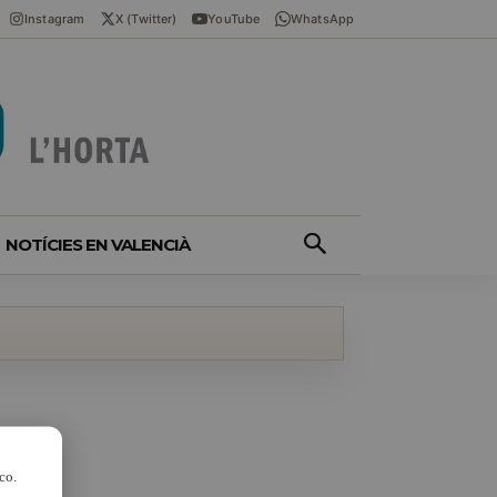
Instagram
X (Twitter)
YouTube
WhatsApp
NOTÍCIES EN VALENCIÀ
co.