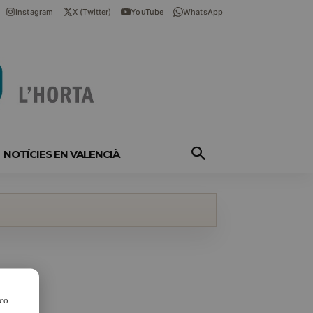
Instagram
X (Twitter)
YouTube
WhatsApp
NOTÍCIES EN VALENCIÀ
co.