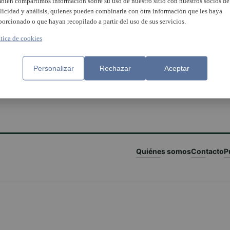
bién compartimos información sobre su uso de nuestro sitio con nuestros socios de
licidad y análisis, quienes pueden combinarla con otra información que les haya
porcionado o que hayan recopilado a partir del uso de sus servicios.
ítica de cookies
Personalizar
Rechazar
Aceptar
Quiénes somos
Contacto
P