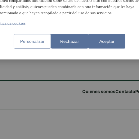
bién compartimos información sobre su uso de nuestro sitio con nuestros socios de
licidad y análisis, quienes pueden combinarla con otra información que les haya
porcionado o que hayan recopilado a partir del uso de sus servicios.
ítica de cookies
Personalizar
Rechazar
Aceptar
Quiénes somos
Contacto
P