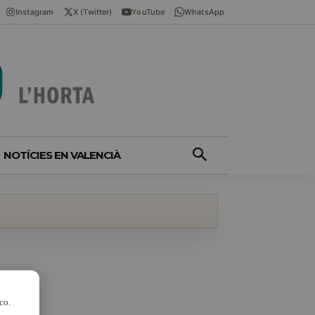
Instagram
X (Twitter)
YouTube
WhatsApp
NOTÍCIES EN VALENCIÀ
co.