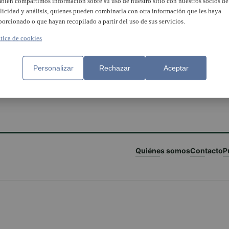
bién compartimos información sobre su uso de nuestro sitio con nuestros socios de
licidad y análisis, quienes pueden combinarla con otra información que les haya
porcionado o que hayan recopilado a partir del uso de sus servicios.
ítica de cookies
Personalizar
Rechazar
Aceptar
Quiénes somos
Contacto
P