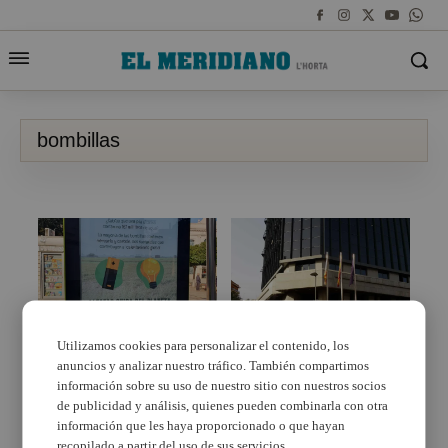
bombillas
Utilizamos cookies para personalizar el contenido, los
anuncios y analizar nuestro tráfico. También compartimos
Alfafar recoge más de
Torrent, el único
80 kilos de pilas y
municipio de la
información sobre su uso de nuestro sitio con nuestros socios
bombillas
Comunitat Valenciana
de publicidad y análisis, quienes pueden combinarla con otra
con todas sus farolas
información que les haya proporcionado o que hayan
inteligentes
recopilado a partir del uso de sus servicios.