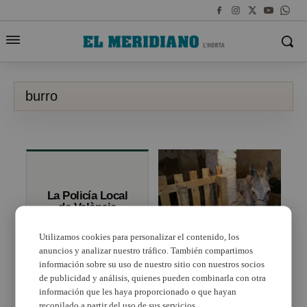
burro
La Policía Local
de València
rescata a un
burro que
Utilizamos cookies para personalizar el contenido, los
deambulaba por
anuncios y analizar nuestro tráfico. También compartimos
La Policía Local de
la Ronda Norte
Burjassot decomisa un
información sobre su uso de nuestro sitio con nuestros socios
burro encontrado en
de publicidad y análisis, quienes pueden combinarla con otra
malas condiciones
información que les haya proporcionado o que hayan
recopilado a partir del uso de sus servicios.