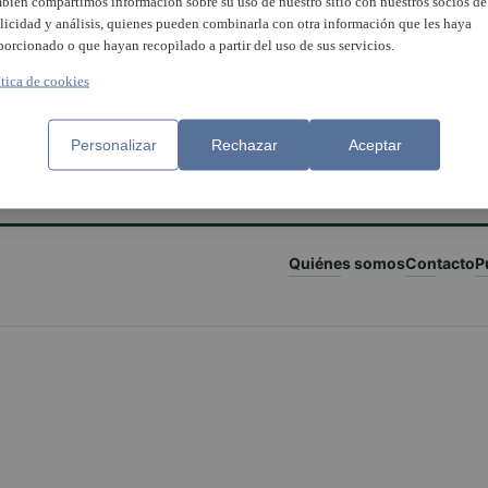
bién compartimos información sobre su uso de nuestro sitio con nuestros socios de
licidad y análisis, quienes pueden combinarla con otra información que les haya
porcionado o que hayan recopilado a partir del uso de sus servicios.
ítica de cookies
Personalizar
Rechazar
Aceptar
Quiénes somos
Contacto
P