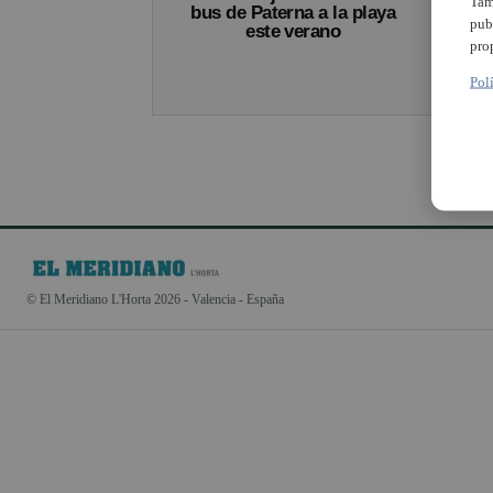
Tam
bus de Paterna a la playa
pub
este verano
pro
Pol
© El Meridiano L'Horta 2026 - Valencia - España