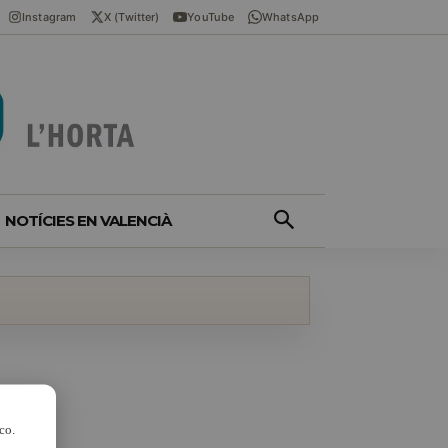
Instagram
X (Twitter)
YouTube
WhatsApp
NOTÍCIES EN VALENCIÀ
co.