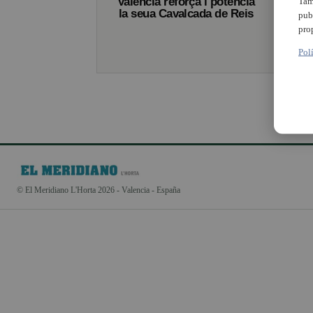
València reforça i potència
Tam
la seua Cavalcada de Reis
pub
pro
Pol
© El Meridiano L'Horta 2026 - Valencia - España