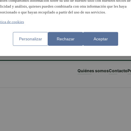
bién compartimos información sobre su uso de nuestro sitio con nuestros socios de
licidad y análisis, quienes pueden combinarla con otra información que les haya
porcionado o que hayan recopilado a partir del uso de sus servicios.
ítica de cookies
Personalizar
Rechazar
Aceptar
Quiénes somos
Contacto
P