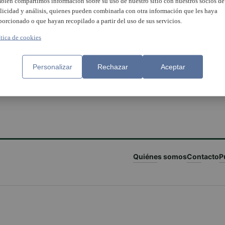
bién compartimos información sobre su uso de nuestro sitio con nuestros socios de
licidad y análisis, quienes pueden combinarla con otra información que les haya
porcionado o que hayan recopilado a partir del uso de sus servicios.
ítica de cookies
Personalizar
Rechazar
Aceptar
Quiénes somos
Contacto
P