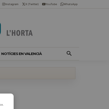
Instagram
X (Twitter)
YouTube
WhatsApp
NOTÍCIES EN VALENCIÀ
co.