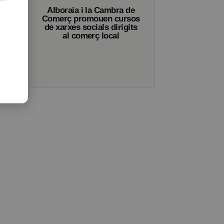
l
Alboraia i la Cambra de
Comerç promouen cursos
n
de xarxes socials dirigits
al comerç local