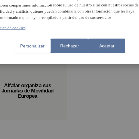
El Alcalde de Paterna y e
bién compartimos información sobre su uso de nuestro sitio con nuestros socios de
Presidente de Cámara
Valencia firman un
licidad y análisis, quienes pueden combinarla con otra información que les haya
convenio de colaboració
porcionado o que hayan recopilado a partir del uso de sus servicios.
para Paterna Ciudad de
Empresas
ítica de cookies
na acoge la Feria Empleo
para fomentar la ocupación
Personalizar
Rechazar
Aceptar
as personas desempleadas
Alfafar organiza sus
Jornadas de Movilidad
Europea