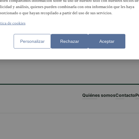
bién compartimos información sobre su uso de nuestro sitio con nuestros socios de
licidad y análisis, quienes pueden combinarla con otra información que les haya
porcionado o que hayan recopilado a partir del uso de sus servicios.
ítica de cookies
Personalizar
Rechazar
Aceptar
Quiénes somos
Contacto
P