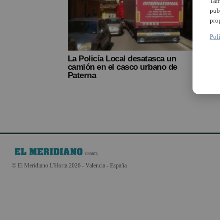
Tam
pub
pro
Pol
La Policía Local desatasca un
camión en el casco urbano de
Paterna
© El Meridiano L'Horta 2026 - Valencia - España