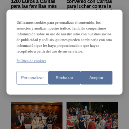
1200 Euros a Cáritas
convenio con Cáritas
para las familias más
para luchar contra la
necesitadas
exclusión social en el
barrio de La Coma
Utilizamos cookies para personalizar el contenido, los
anuncios y analizar nuestro tráfico. También compartimos
información sobre su uso de nuestro sitio con nuestros socios
de publicidad y análisis, quienes pueden combinarla con otra
información que les haya proporcionado o que hayan
recopilado a partir del uso de sus servicios.
Política de cookies
Paterna renueva el
Cáritas acompañó en el
convenio con Cáritas
Arciprestazgo 15 a 1973
para seguir impulsando
Personalizar
Rechazar
Aceptar
personas en 2022 en
la inserción
L’Horta Nord
sociolaboral de las
mujeres