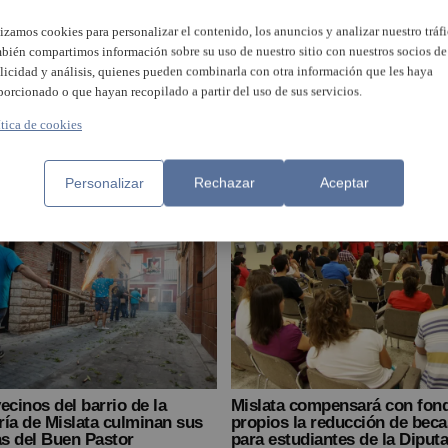
La Mancomunitat de
lizamos cookies para personalizar el contenido, los anuncios y analizar nuestro tráfi
l’Horta Sud analitza el
bién compartimos información sobre su uso de nuestro sitio con nuestros socios de
preu d’emprendre en
ACCOmarca’t
licidad y análisis, quienes pueden combinarla con otra información que les haya
porcionado o que hayan recopilado a partir del uso de sus servicios.
Bielsa pide a la Conselleria 
ítica de cookies
quite los barracones del CEI
Maestro Serrano
Personalizar
Rechazar
Aceptar
ecinos del barrio de la
Mislata compensará con fon
ía de Mislata culminan sus
propios la reducción de beca
as del Buen Pastor
para estudiantes de la Diput