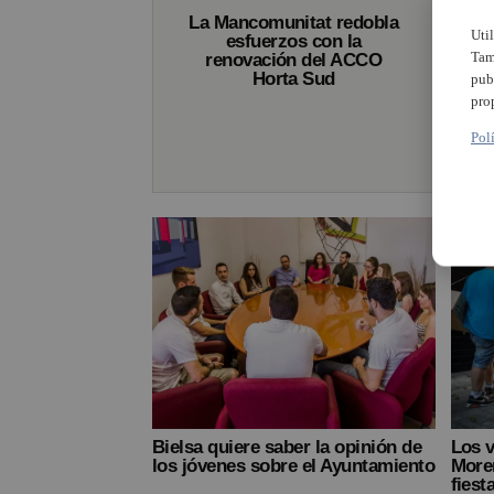
La Mancomunitat redobla
Uti
esfuerzos con la
Tam
renovación del ACCO
Horta Sud
pub
pro
Pol
Bielsa quiere saber la opinión de
Los v
los jóvenes sobre el Ayuntamiento
Morer
fiest