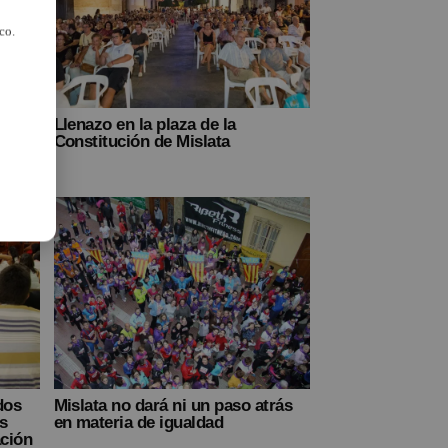
co.
que
Llenazo en la plaza de la
P
Constitución de Mislata
dos
Mislata no dará ni un paso atrás
s
en materia de igualdad
ación