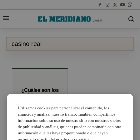
casino real
¿Cuáles son los
sitios que te
permiten jugar
con dinero real?
Utilizamos cookies para personalizar el contenido, los
anuncios y analizar nuestro tráfico. También compartimos
información sobre su uso de nuestro sitio con nuestros socios
de publicidad y análisis, quienes pueden combinarla con otra
información que les haya proporcionado o que hayan
recopilado a partir del uso de sus servicios.